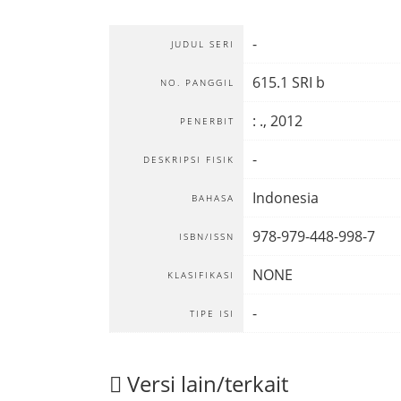
-
JUDUL SERI
615.1 SRI b
NO. PANGGIL
:
.,
2012
PENERBIT
-
DESKRIPSI FISIK
Indonesia
BAHASA
978-979-448-998-7
ISBN/ISSN
NONE
KLASIFIKASI
-
TIPE ISI
Versi lain/terkait