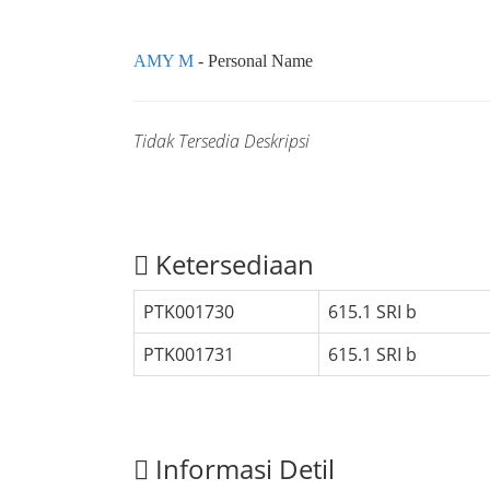
AMY M
- Personal Name
Tidak Tersedia Deskripsi
Ketersediaan
PTK001730
615.1 SRI b
PTK001731
615.1 SRI b
Informasi Detil