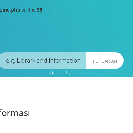
.inc.php
on line
35
PENCARIAN
Advanced Search
formasi