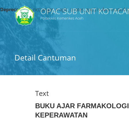
OPAC SUB UNIT KOTACA
Deprecated
: Function get_magic_quotes_gpc() is deprecated 
Poltekkes Kemenkes Aceh
Judul
Subyek
Detail Cantuman
Tipe Koleksi
GMD
Text
BUKU AJAR FARMAKOLOGI
Pencarian
KEPERAWATAN