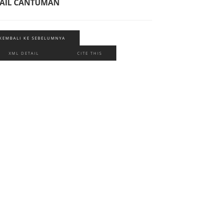
AIL CANTUMAN
KEMBALI KE SEBELUMNYA
XML DETAIL
CITE THIS